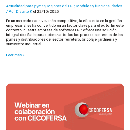
Actualidad para pymes
,
Mejoras del ERP
,
Módulos y funcionalidades
/ Por
Distrito K
el 22/10/2025
En un mercado cada vez más competitivo, la eficiencia en la gestión
empresarial se ha convertido en un factor clave para el éxito. En este
contexto, nuestra empresa de software ERP ofrece una solución
integral diseñada para optimizar todos los procesos internos de las
pymes y distribuidores del sector ferretero, bricolaje, jardinería y
suministro industrial. …
¿Conoces
Leer más »
nuestra
conexión
con
el
Grupo
Internaco
y
la
red
El
Sabio?