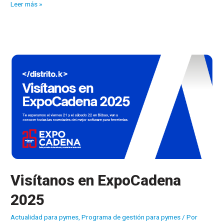
¡Otro
Leer más »
año
más
en
ExpoCadena2025!
Visítanos en ExpoCadena
2025
Actualidad para pymes
,
Programa de gestión para pymes
/ Por