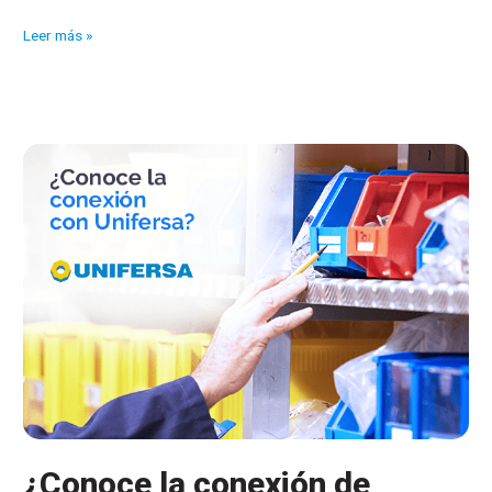
5
Leer más »
consejos
para
mejorar
la
gestión
de
picking
¿Conoce la conexión de