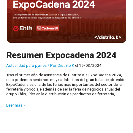
Resumen Expocadena 2024
Actualidad para pymes
/ Por
Distrito K
el 19/03/2024
Tras el primer año de asistencia de Distrito K a ExpoCadena 2024,
solo podemos sentirnos muy satisfechos del gran balance obtenido.
ExpoCadena es una de las ferias más importantes del sector de la
ferretería y bricolaje además de ser la feria de negocios anual del
grupo Ehlis, líder en la distribución de productos de ferretería, …
Resumen
Leer más »
Expocadena
2024