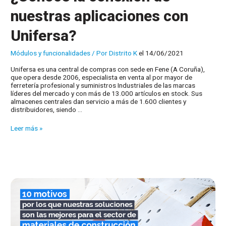
nuestras aplicaciones con
Unifersa?
Módulos y funcionalidades
/ Por
Distrito K
el 14/06/2021
Unifersa es una central de compras con sede en Fene (A Coruña),
que opera desde 2006, especialista en venta al por mayor de
ferretería profesional y suministros Industriales de las marcas
líderes del mercado y con más de 13.000 artículos en stock. Sus
almacenes centrales dan servicio a más de 1.600 clientes y
distribuidores, siendo …
¿Conoce
Leer más »
la
conexión
de
nuestras
aplicaciones
con
Unifersa?