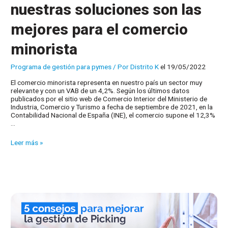
nuestras soluciones son las
mejores para el comercio
minorista
Programa de gestión para pymes
/ Por
Distrito K
el 19/05/2022
El comercio minorista representa en nuestro país un sector muy
relevante y con un VAB de un 4,2%. Según los últimos datos
publicados por el sitio web de Comercio Interior del Ministerio de
Industria, Comercio y Turismo a fecha de septiembre de 2021, en la
Contabilidad Nacional de España (INE), el comercio supone el 12,3%
…
10
Leer más »
motivos
por
los
que
nuestras
soluciones
son
las
mejores
para