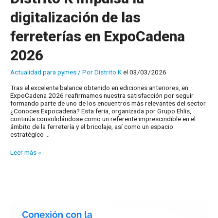
digitalización de las
ferreterías en ExpoCadena
2026
Actualidad para pymes
/ Por
Distrito K
el 03/03/2026
Tras el excelente balance obtenido en ediciones anteriores, en
ExpoCadena 2026 reafirmamos nuestra satisfacción por seguir
formando parte de uno de los encuentros más relevantes del sector.
¿Conoces Expocadena? Esta feria, organizada por Grupo Ehlis,
continúa consolidándose como un referente imprescindible en el
ámbito de la ferretería y el bricolaje, así como un espacio
estratégico …
Distrito
Leer más »
K
impulsa
la
digitalización
de
las
ferreterías
en