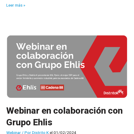
ExpoCadena
Leer más »
2024!
Nos
vemos
en
Sevilla
Webinar en colaboración con
Grupo Ehlis
Webinar
/ Por
Distrito K
el 01/02/2024