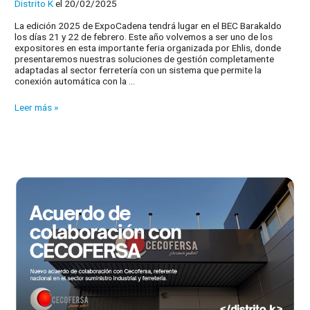
Distrito K
el 20/02/2025
La edición 2025 de ExpoCadena tendrá lugar en el BEC Barakaldo
los días 21 y 22 de febrero. Este año volvemos a ser uno de los
expositores en esta importante feria organizada por Ehlis, donde
presentaremos nuestras soluciones de gestión completamente
adaptadas al sector ferretería con un sistema que permite la
conexión automática con la …
Visítanos
Leer más »
en
ExpoCadena
2025