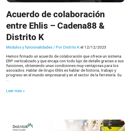
Acuerdo de colaboración
entre Ehlis – Cadena88 &
Distrito K
Módulos y funcionalidades
/ Por
Distrito K
el 12/12/2023
Hemos firmado un acuerdo de colaboración que ofrece un sistema
ERP verticalizado y que encaja con todo lujo de detalle gracias a sus
funciones, obteniendo unas condiciones muy ventajosas para los
asociados. Hablar de Grupo Ehlis es hablar de historia, trabajo y
progreso en el mundo empresarial y en el sector de la ferretería. Su
…
Acuerdo
Leer más »
de
colaboración
entre
Ehlis
–
Cadena88
&
Distrito