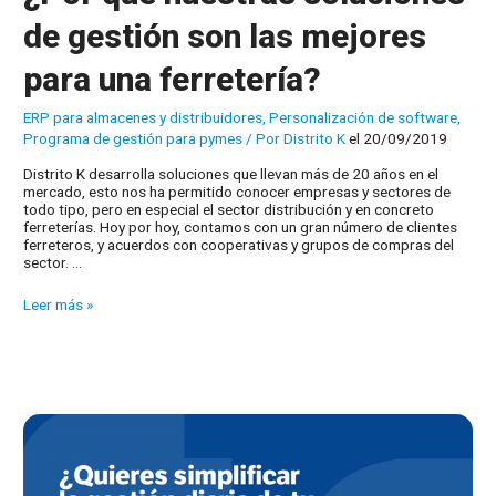
de gestión son las mejores
para una ferretería?
ERP para almacenes y distribuidores
,
Personalización de software
,
Programa de gestión para pymes
/ Por
Distrito K
el 20/09/2019
Distrito K desarrolla soluciones que llevan más de 20 años en el
mercado, esto nos ha permitido conocer empresas y sectores de
todo tipo, pero en especial el sector distribución y en concreto
ferreterías. Hoy por hoy, contamos con un gran número de clientes
ferreteros, y acuerdos con cooperativas y grupos de compras del
sector. …
¿Por
Leer más »
qué
nuestras
soluciones
de
gestión
son
las
mejores
para
una