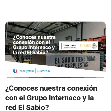
en
colaboración
con
Grupo
Ehlis
¿Conoces nuestra conexión
con el Grupo Internaco y la
red El Sabio?