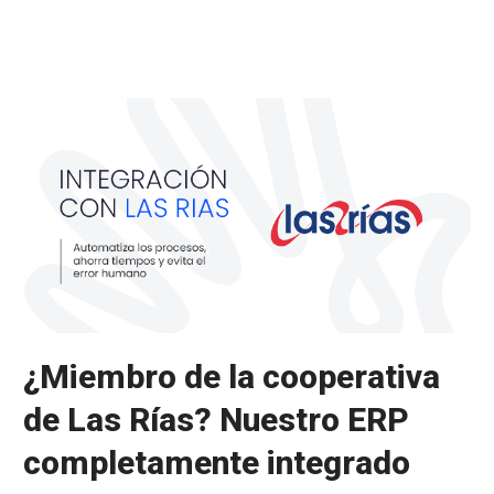
en
colaboración
con
Daterium
System
¿Miembro de la cooperativa
de Las Rías? Nuestro ERP
completamente integrado