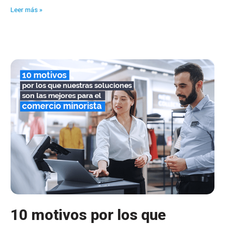
Distrito
Leer más »
K
obtiene:
indicadores
ARDÁN
2022
10 motivos por los que