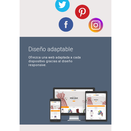
Diseño
adaptable
Ofrezca una web adaptada
a cada
dispositivo gracias
al diseño
responsive.