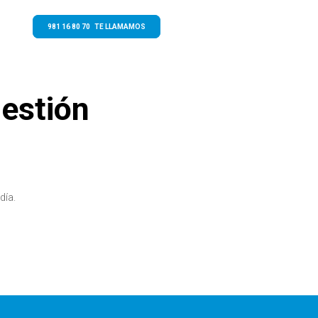
981 16 80 70 TE LLAMAMOS
estión
día.