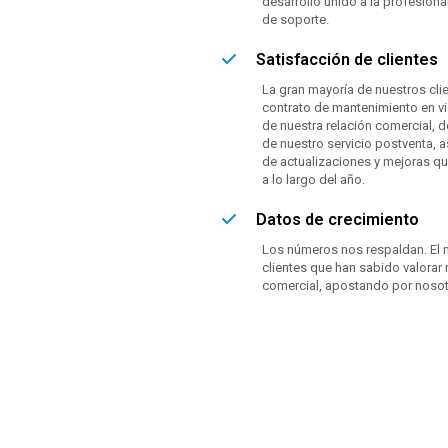
desarrollo unido a la profesion
de soporte.
Satisfacción de clientes
La gran mayoría de nuestros cli
contrato de mantenimiento en vi
de nuestra relación comercial, d
de nuestro servicio postventa, a
de actualizaciones y mejoras q
a lo largo del año.
Datos de crecimiento
Los números nos respaldan. El m
clientes que han sabido valorar 
comercial, apostando por nosot