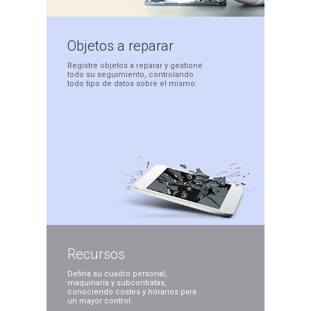
Objetos
a reparar
Registre objetos a
reparar y gestione
todo
su seguimiento,
controlando
todo tipo
de datos sobre el mismo.
Recursos
Defina su cuadro personal,
maquinaria y subcontratas,
conociendo costes y
horarios para
un mayor
control.