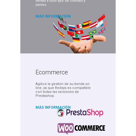
ventas a todo
tipo de clientes y
países.
MÁS INFORMACIÓN
Ecommerce
Agilice la gestión de su tienda
on
line, ya que Redsys es
compatible
con todas las
versiones de
Prestashop.
MÁS INFORMACIÓN