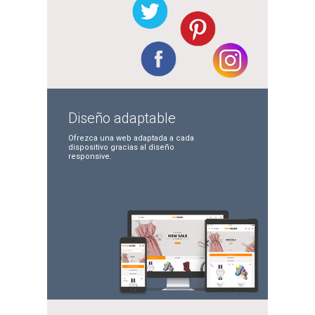
Diseño
adaptable
Ofrezca una web adaptada
a cada
dispositivo gracias
al diseño
responsive.