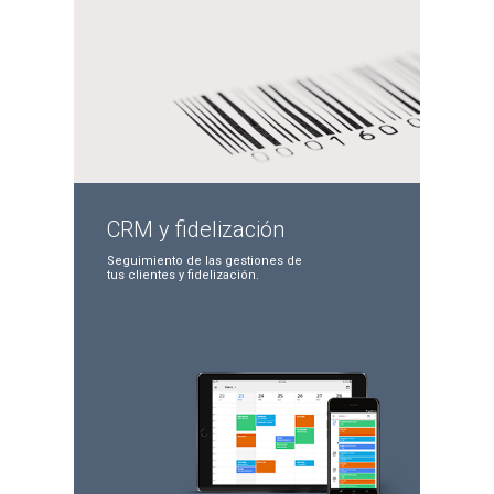
CRM y
fidelización
Seguimiento de las
gestiones de
tus clientes
y fidelización.