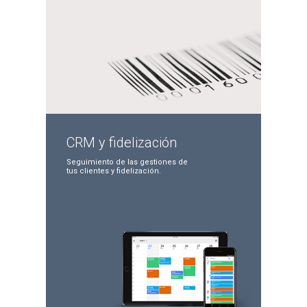
CRM y
fidelización
Seguimiento de las
gestiones de
tus clientes
y fidelización.