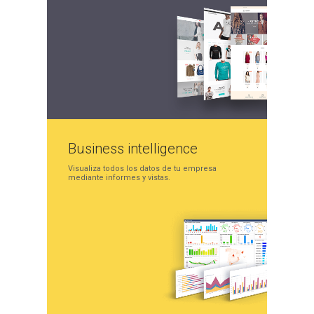
Business
intelligence
Visualiza todos los datos
de tu empresa
mediante
informes y vistas.