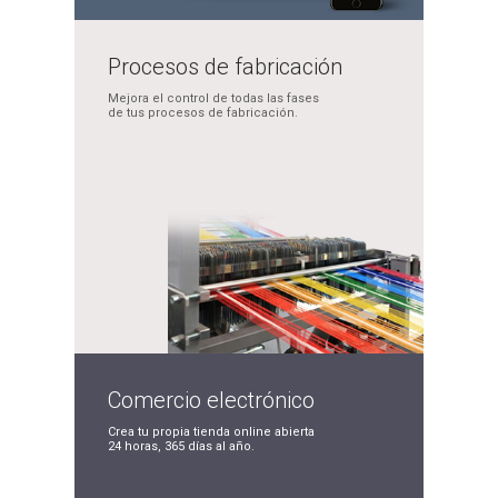
Procesos de
fabricación
Mejora el control de
todas las fases
de tus
procesos de fabricación.
Comercio
electrónico
Crea tu propia tienda
online abierta
24 horas,
365 días al año.