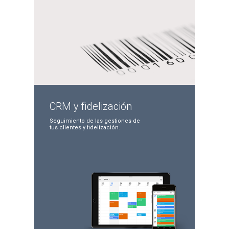
CRM y
fidelización
Seguimiento de las
gestiones de
tus clientes
y fidelización.