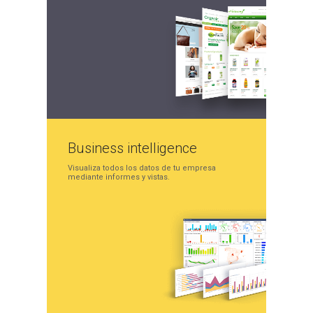
Business
intelligence
Visualiza todos los datos
de tu empresa
mediante
informes y vistas.