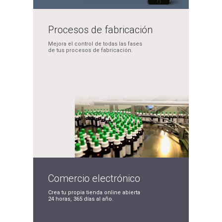
Procesos de
fabricación
Mejora el control de
todas las fases
de tus
procesos de fabricación.
Comercio
electrónico
Crea tu propia tienda
online abierta
24 horas,
365 días al año.