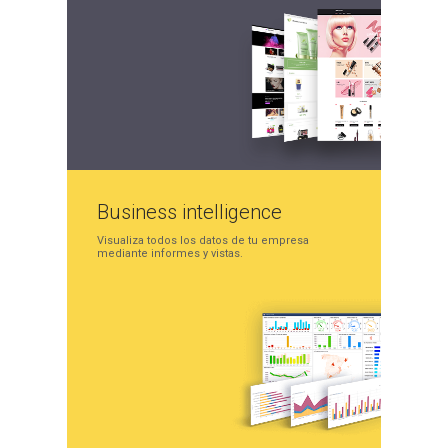
Business
intelligence
Visualiza todos los datos
de tu empresa
mediante
informes y vistas.