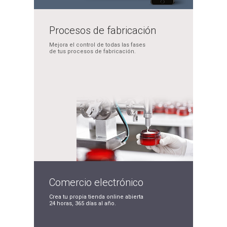
Procesos de
fabricación
Mejora el control de
todas las fases
de tus
procesos de fabricación.
Comercio
electrónico
Crea tu propia tienda
online abierta
24 horas,
365 días al año.