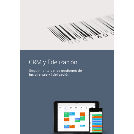
CRM y
fidelización
Seguimiento de las
gestiones de
tus clientes
y fidelización.