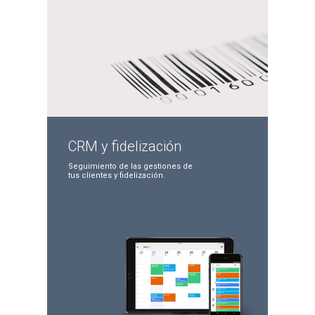
CRM y
fidelización
Seguimiento de las
gestiones de
tus clientes
y fidelización.