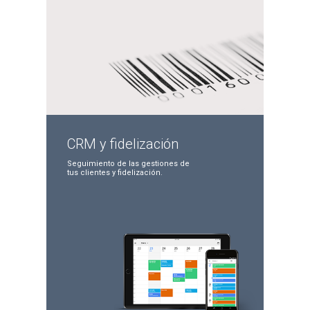
CRM y
fidelización
Seguimiento de las
gestiones de
tus clientes
y fidelización.