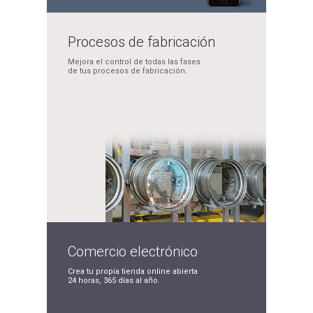
Procesos de
fabricación
Mejora el control de
todas las fases
de tus
procesos de fabricación.
Comercio
electrónico
Crea tu propia tienda
online abierta
24 horas,
365 días al año.