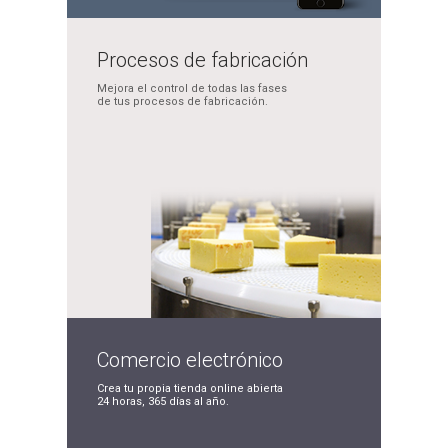
Procesos de
fabricación
Mejora el control de
todas las fases
de tus
procesos de fabricación.
Comercio
electrónico
Crea tu propia tienda
online abierta
24 horas,
365 días al año.