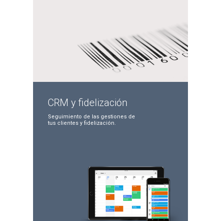
CRM y
fidelización
Seguimiento de las
gestiones de
tus clientes
y fidelización.