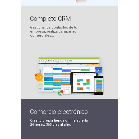
Completo
CRM
Gestiona los contactos
de tu
empresa, realiza
campañas
comerciales...
Comercio
electrónico
Crea tu propia tienda
online abierta
24 horas,
365 días al año.