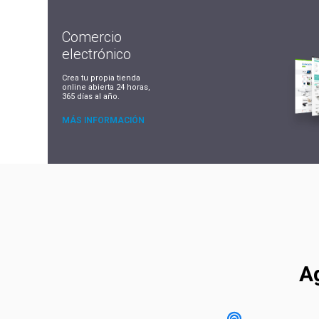
Comercio
electrónico
Crea tu propia tienda
online abierta 24 horas,
365 días al año.
MÁS INFORMACIÓN
Ag