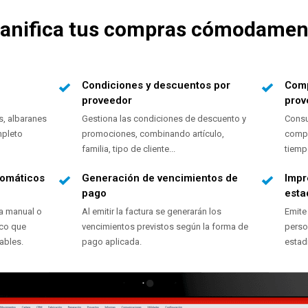
lanifica tus compras cómodamen
Condiciones y descuentos por
Comp
proveedor
prov
s, albaranes
Gestiona las condiciones de descuento y
Consu
mpleto
promociones, combinando artículo,
compr
familia, tipo de cliente...
tiemp
tomáticos
Generación de vencimientos de
Impr
pago
esta
a manual o
Al emitir la factura se generarán los
Emite
ico que
vencimientos previstos según la forma de
perso
ables.
pago aplicada.
estad