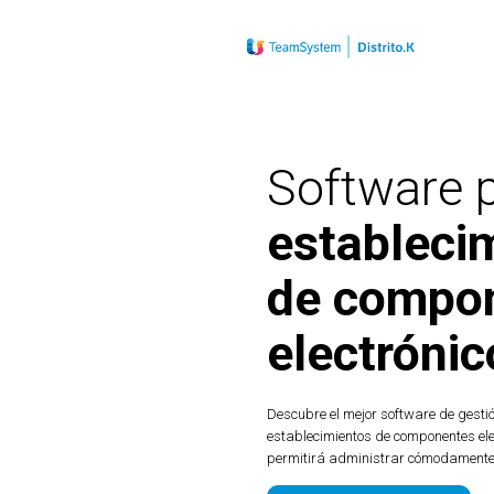
Software 
estableci
de compo
electrónic
Descubre el mejor software de gesti
establecimientos de componentes ele
permitirá administrar cómodamente