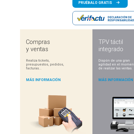
PRUÉBALO GRATIS
Demo gratuita y 100% operativa
DECLARACIÓN DE
RESPONSABILIDA
Compras
TPV táctil
y ventas
integrado
Realiza tickets,
Dispón de una gran
presupuestos, pedidos,
agilidad en el momen
facturas...
de realizar las ventas.
MÁS INFORMACIÓN
MÁS INFORMACIÓN