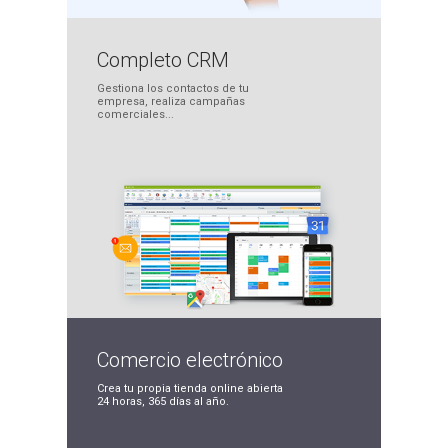
Completo
CRM
Gestiona los contactos
de tu
empresa, realiza
campañas
comerciales...
Comercio
electrónico
Crea tu propia tienda
online abierta
24 horas,
365 días al año.