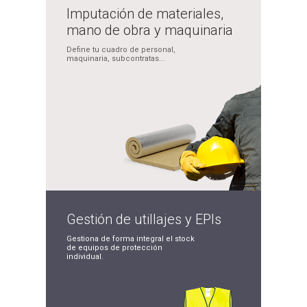
Imputación de
materiales,
mano de obra
y maquinaria
Define tu cuadro de
personal,
maquinaria,
subcontratas...
Gestión de
utillajes y EPIs
Gestiona de forma integral
el stock
de equipos de
protección
individual.