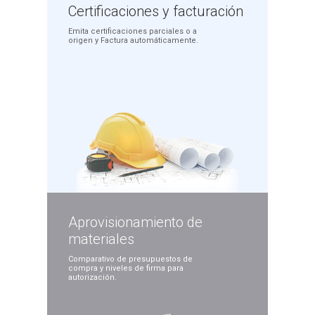
Certificaciones
y facturación
Emita certificaciones
parciales o a
origen y
Factura automáticamente.
Aprovisionamiento
de
materiales
Comparativo de presupuestos
de
compra y niveles de
firma para
autorización.