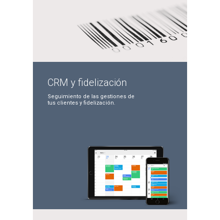
CRM y
fidelización
Seguimiento de las
gestiones de
tus clientes
y fidelización.