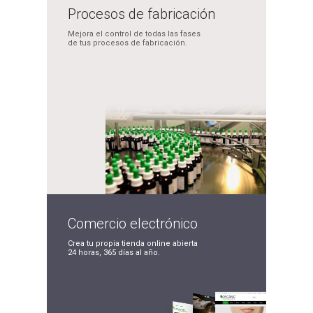
Procesos de
fabricación
Mejora el control de
todas las fases
de tus
procesos de fabricación.
Comercio
electrónico
Crea tu propia tienda
online abierta
24 horas,
365 días al año.