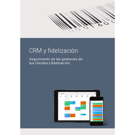
CRM y
fidelización
Seguimiento de las
gestiones de
tus clientes
y fidelización.