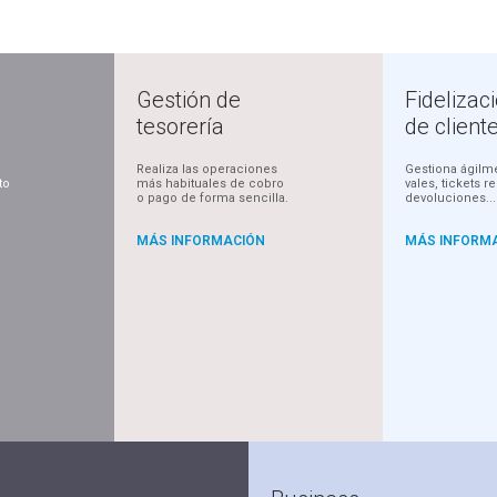
Gestión de
Fidelizac
tesorería
de client
Realiza las operaciones
Gestiona ágilm
to
más habituales de cobro
vales, tickets r
o pago de forma sencilla.
devoluciones...
MÁS INFORMACIÓN
MÁS INFORM