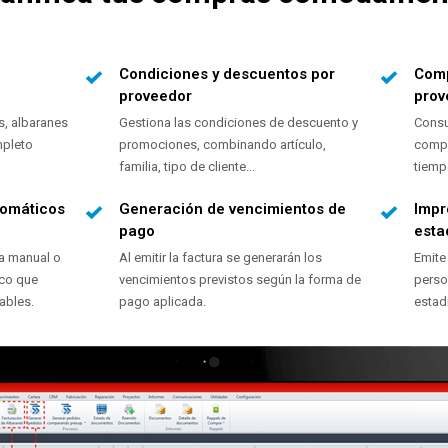
Condiciones y descuentos por
Comp
proveedor
prov
s, albaranes
Gestiona las condiciones de descuento y
Consu
mpleto
promociones, combinando artículo,
compr
familia, tipo de cliente...
tiemp
tomáticos
Generación de vencimientos de
Impr
pago
esta
a manual o
Al emitir la factura se generarán los
Emite
ico que
vencimientos previstos según la forma de
perso
ables.
pago aplicada.
estad