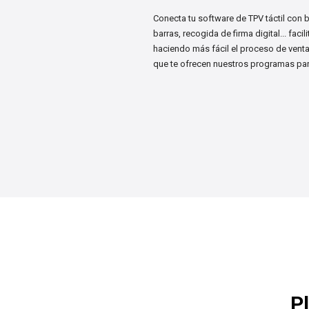
Conecta tu software de TPV táctil con 
barras, recogida de firma digital... faci
haciendo más fácil el proceso de vent
que te ofrecen nuestros programas pa
P