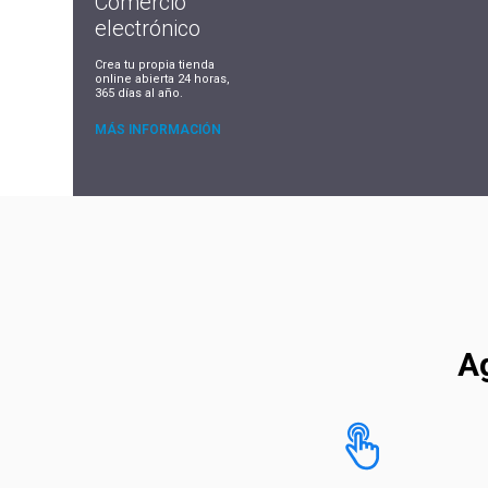
Comercio
electrónico
Crea tu propia tienda
online abierta 24 horas,
365 días al año.
MÁS INFORMACIÓN
Ag