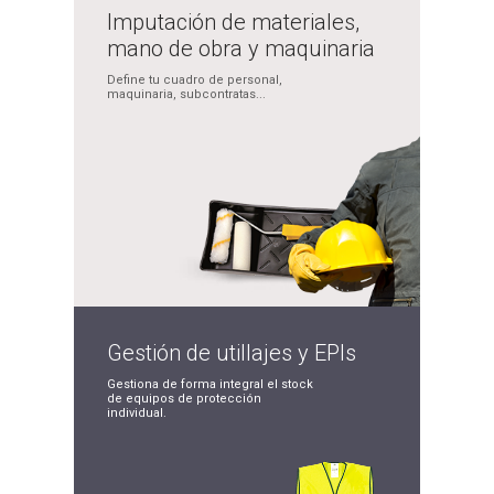
Imputación de
materiales,
mano de obra
y maquinaria
Define tu cuadro de
personal,
maquinaria,
subcontratas...
Gestión de
utillajes y EPIs
Gestiona de forma integral
el stock
de equipos de
protección
individual.