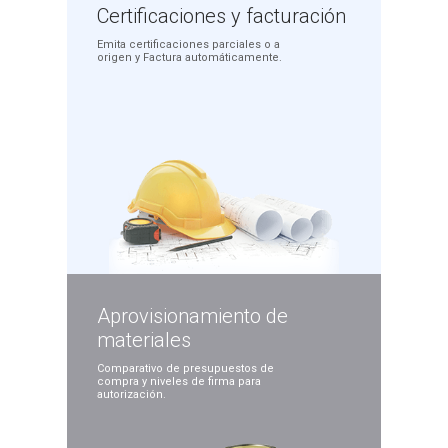
Certificaciones
y facturación
Emita certificaciones
parciales o a
origen y
Factura automáticamente.
Aprovisionamiento
de
materiales
Comparativo de presupuestos
de
compra y niveles de
firma para
autorización.