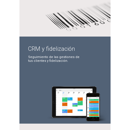
CRM y
fidelización
Seguimiento de las
gestiones de
tus clientes
y fidelización.