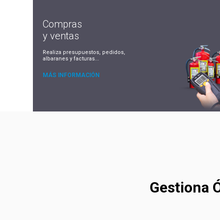
Compras
y ventas
Realiza presupuestos, pedidos,
albaranes y facturas...
MÁS INFORMACIÓN
Gestiona