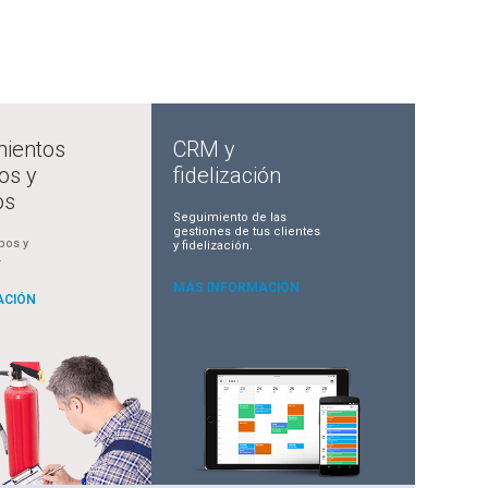
ientos
CRM y
os y
fidelización
os
Seguimiento de las
gestiones de tus clientes
pos y
y fidelización.
.
MÁS INFORMACIÓN
ACIÓN