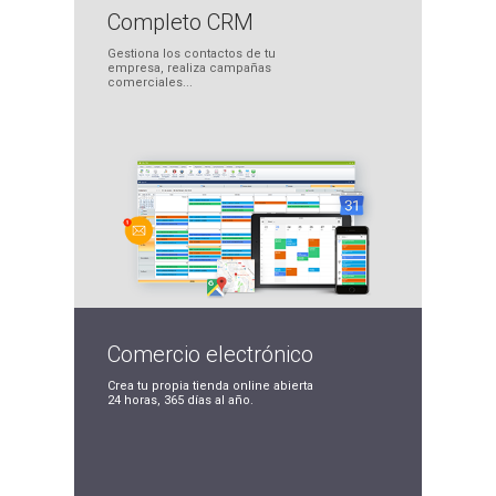
Completo
CRM
Gestiona los contactos
de tu
empresa, realiza
campañas
comerciales...
Comercio
electrónico
Crea tu propia tienda
online abierta
24 horas,
365 días al año.