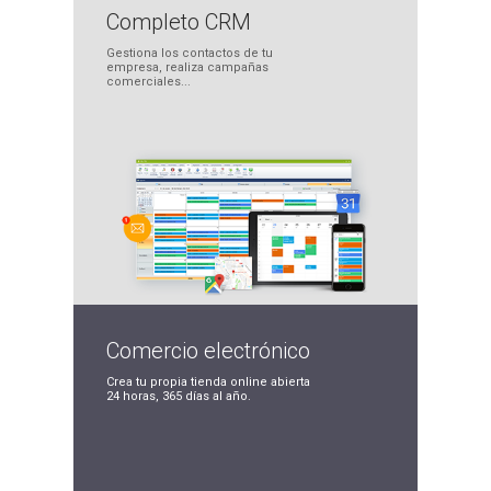
Completo
CRM
Gestiona los contactos
de tu
empresa, realiza
campañas
comerciales...
Comercio
electrónico
Crea tu propia tienda
online abierta
24 horas,
365 días al año.