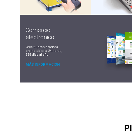
Comercio
electrónico
Crea tu propia tienda
online abierta 24 horas,
365 días al año.
MÁS INFORMACIÓN
P