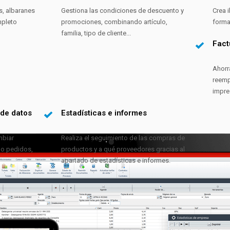
s, albaranes
Gestiona las condiciones de descuento y
Crea i
mpleto
promociones, combinando artículo,
forma
familia, tipo de cliente...
Fact
Ahorr
reemp
impres
 de datos
Estadísticas e informes
mbiar
Realiza el seguimiento de las compras de
o pedidos,
productos y a qué proveedores gracias al
apartado de estadísticas e informes.