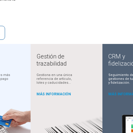
D
Gestión de
CRM y
trazabilidad
fidelizaci
nes más
Gestiona en una única
Seguimiento de
 pago
referencia de artículo,
gestiones de tu
lotes y caducidades...
y fidelización.
MÁS INFORMACIÓN
MÁS INFORM