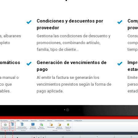
Condiciones y descuentos por
Comp
proveedor
prov
s, albaranes
Gestiona las condiciones de descuento y
Consu
mpleto
promociones, combinando artículo,
compr
familia, tipo de cliente...
tiemp
tomáticos
Generación de vencimientos de
Impr
pago
esta
a manual o
Al emitir la factura se generarán los
Emite
ico que
vencimientos previstos según la forma de
perso
ables.
pago aplicada.
estad