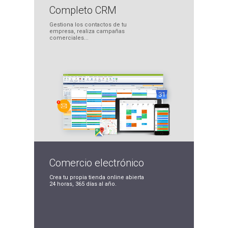
Completo
CRM
Gestiona los contactos
de tu
empresa, realiza
campañas
comerciales...
Comercio
electrónico
Crea tu propia tienda
online abierta
24 horas,
365 días al año.