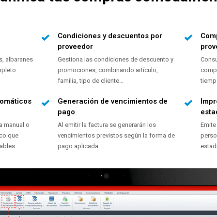
Condiciones y descuentos por
Comp
proveedor
prov
s, albaranes
Gestiona las condiciones de descuento y
Consu
mpleto
promociones, combinando artículo,
compr
familia, tipo de cliente...
tiemp
tomáticos
Generación de vencimientos de
Impr
pago
esta
a manual o
Al emitir la factura se generarán los
Emite
ico que
vencimientos previstos según la forma de
perso
ables.
pago aplicada.
estad