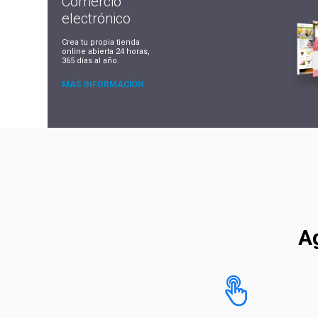
Comercio
electrónico
Crea tu propia tienda
online abierta 24 horas,
365 días al año.
MÁS INFORMACIÓN
Ag