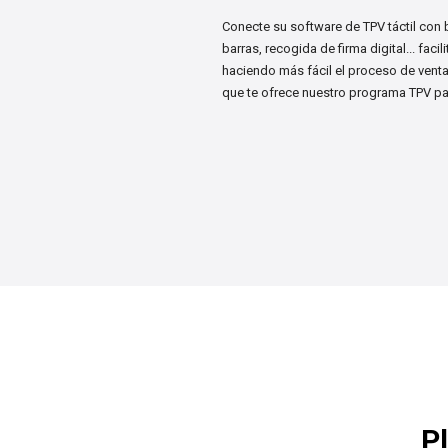
Conecte su software de TPV táctil con 
barras, recogida de firma digital... faci
haciendo más fácil el proceso de vent
que te ofrece nuestro programa TPV para
P