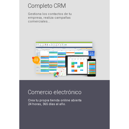
Completo
CRM
Gestiona los contactos
de tu
empresa, realiza
campañas
comerciales...
Comercio
electrónico
Crea tu propia tienda
online abierta
24 horas,
365 días al año.