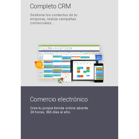
Completo
CRM
Gestiona los contactos
de tu
empresa, realiza
campañas
comerciales...
Comercio
electrónico
Crea tu propia tienda
online abierta
24 horas,
365 días al año.