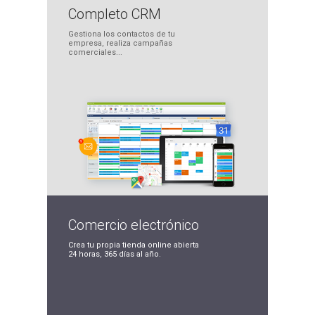
Completo
CRM
Gestiona los contactos
de tu
empresa, realiza
campañas
comerciales...
Comercio
electrónico
Crea tu propia tienda
online abierta
24 horas,
365 días al año.