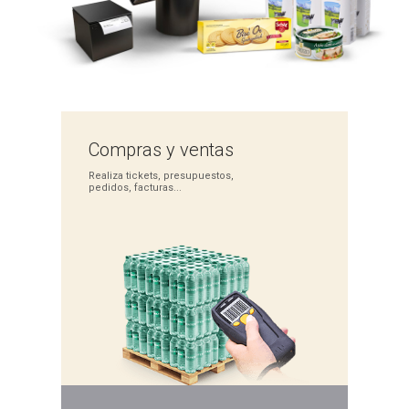
Compras
y ventas
Realiza tickets,
presupuestos,
pedidos,
facturas...