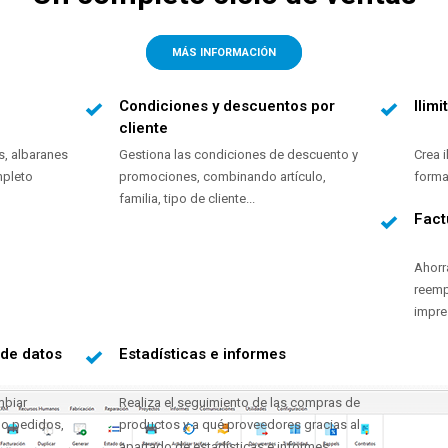
MÁS INFORMACIÓN
Condiciones y descuentos por
Ilim
cliente
s, albaranes
Gestiona las condiciones de descuento y
Crea i
mpleto
promociones, combinando artículo,
forma
familia, tipo de cliente...
Fact
Ahorr
reemp
impres
 de datos
Estadísticas e informes
mbiar
Realiza el seguimiento de las compras de
o pedidos,
productos y a qué proveedores gracias al
apartado de estadísticas e informes.