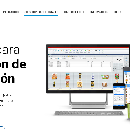
PRODUCTOS
SOLUCIONES SECTORIALES
CASOS DE ÉXITO
INFORMACIÓN
BLOG
para
ón de
ión
ón para
permitirá
sa.