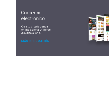
Comercio
electrónico
Crea tu propia tienda
online abierta 24 horas,
365 días al año.
MÁS INFORMACIÓN