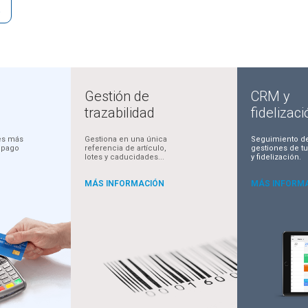
D
Gestión de
CRM y
trazabilidad
fidelizaci
nes más
Gestiona en una única
Seguimiento de
 pago
referencia de artículo,
gestiones de tu
lotes y caducidades...
y fidelización.
MÁS INFORMACIÓN
MÁS INFORM