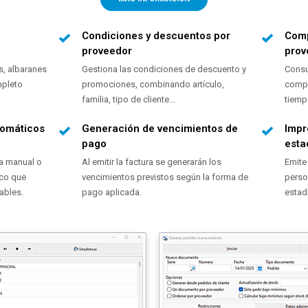
Condiciones y descuentos por
Comp
proveedor
prov
s, albaranes
Gestiona las condiciones de descuento y
Consu
mpleto
promociones, combinando artículo,
compr
familia, tipo de cliente...
tiemp
tomáticos
Generación de vencimientos de
Impr
pago
esta
a manual o
Al emitir la factura se generarán los
Emite
ico que
vencimientos previstos según la forma de
perso
ables.
pago aplicada.
estad