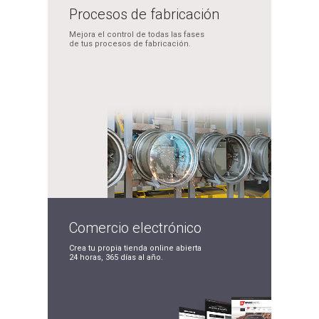
Procesos de
fabricación
Mejora el control de
todas las fases
de tus
procesos de fabricación.
Comercio
electrónico
Crea tu propia tienda
online abierta
24 horas,
365 días al año.