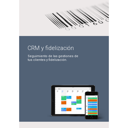
CRM y
fidelización
Seguimiento de las
gestiones de
tus clientes
y fidelización.