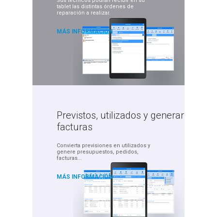
Sus técnicos podrán recibir
en su
tablet las distintas órdenes
de
reparación a realizar.
MÁS INFORMACIÓN
Previstos, utilizados
y generar
facturas
Convierta previsiones en
utilizados y
genere presupuestos,
pedidos,
facturas...
MÁS INFORMACIÓN