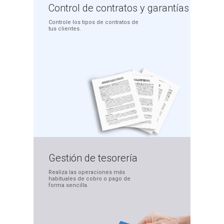
Control de
contratos
y garantías
Controle los tipos de
contratos de
tus clientes.
Gestión de
tesorería
Realiza las operaciones
más
habituales de cobro
o pago de
forma sencilla.