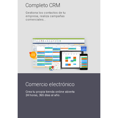
Completo
CRM
Gestiona los contactos
de tu
empresa, realiza
campañas
comerciales...
Comercio
electrónico
Crea tu propia tienda
online abierta
24 horas,
365 días al año.