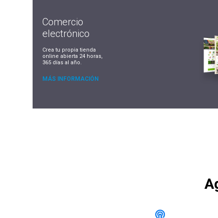
Comercio
electrónico
Crea tu propia tienda
online abierta 24 horas,
365 días al año.
MÁS INFORMACIÓN
Ag