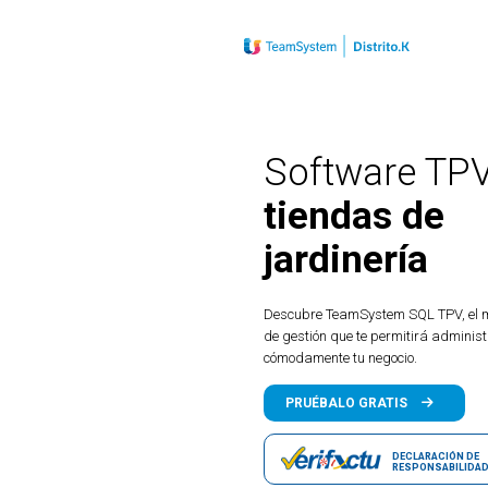
Software TPV
tiendas de
jardinería
Descubre TeamSystem SQL TPV, el m
de gestión que te permitirá administ
cómodamente tu negocio.
PRUÉBALO GRATIS
Demo gratuita y 100% operativa
DECLARACIÓN DE
RESPONSABILIDA