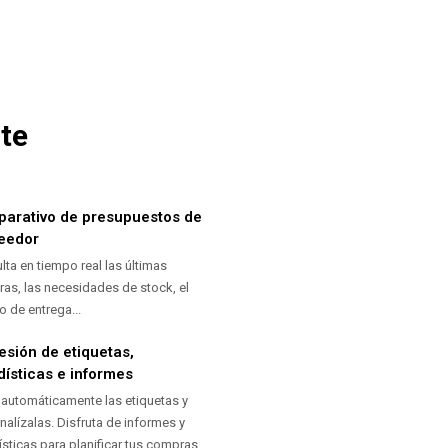
te
arativo de presupuestos de
eedor
lta en tiempo real las últimas
as, las necesidades de stock, el
o de entrega...
esión de etiquetas,
dísticas e informes
 automáticamente las etiquetas y
nalízalas. Disfruta de informes y
ísticas para planificar tus compras.