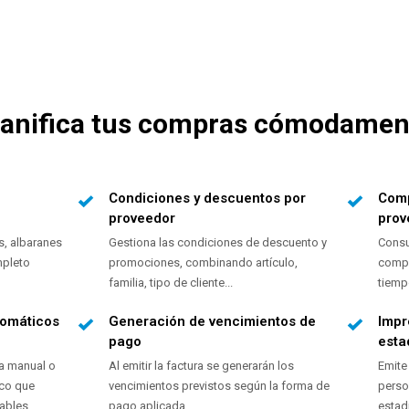
lanifica tus compras cómodamen
Condiciones y descuentos por
Comp
proveedor
prov
s, albaranes
Gestiona las condiciones de descuento y
Consu
mpleto
promociones, combinando artículo,
compr
familia, tipo de cliente...
tiemp
tomáticos
Generación de vencimientos de
Impr
pago
esta
a manual o
Al emitir la factura se generarán los
Emite
ico que
vencimientos previstos según la forma de
perso
ables.
pago aplicada.
estad