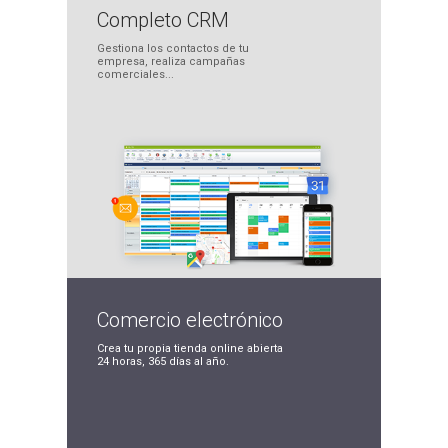
Completo
CRM
Gestiona los contactos
de tu
empresa, realiza
campañas
comerciales...
Comercio
electrónico
Crea tu propia tienda
online abierta
24 horas,
365 días al año.