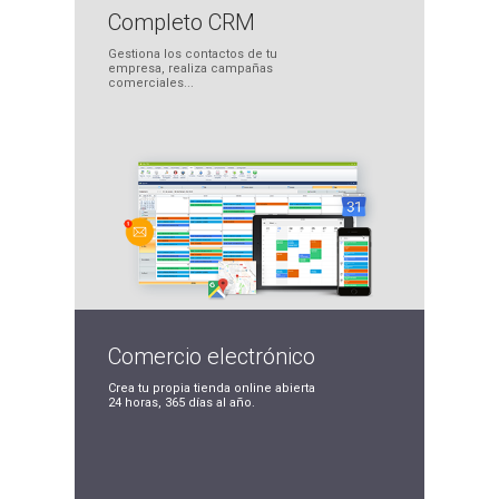
Completo
CRM
Gestiona los contactos
de tu
empresa, realiza
campañas
comerciales...
Comercio
electrónico
Crea tu propia tienda
online abierta
24 horas,
365 días al año.