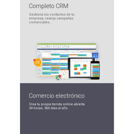
Completo
CRM
Gestiona los contactos
de tu
empresa, realiza
campañas
comerciales...
Comercio
electrónico
Crea tu propia tienda
online abierta
24 horas,
365 días al año.