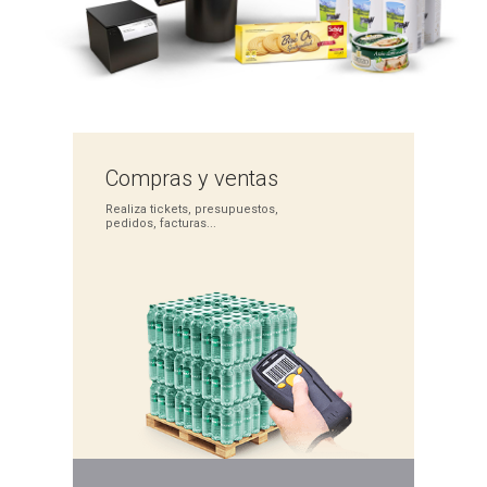
Compras
y ventas
Realiza tickets,
presupuestos,
pedidos,
facturas...