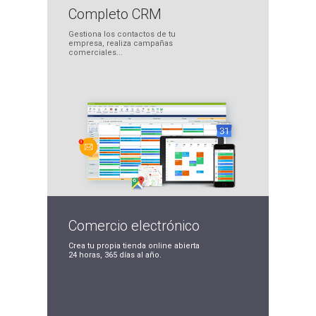
Completo
CRM
Gestiona los contactos
de tu
empresa, realiza
campañas
comerciales...
Comercio
electrónico
Crea tu propia tienda
online abierta
24 horas,
365 días al año.