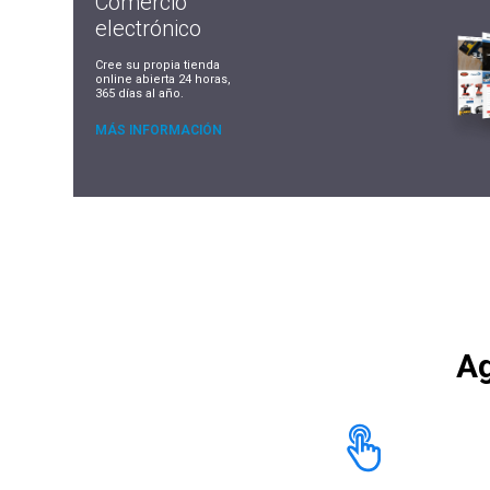
Comercio
electrónico
Cree su propia tienda
online abierta 24 horas,
365 días al año.
MÁS INFORMACIÓN
Ag