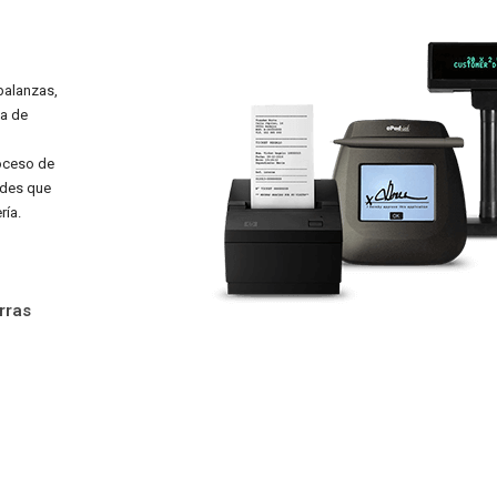
balanzas,
da de
roceso de
ades que
ría.
rras