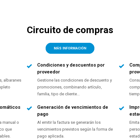
Circuito de compras
MÁS INFORMACIÓN
Condiciones y descuentos por
Comp
proveedor
prov
s, albaranes
Gestione las condiciones de descuento y
Consu
mpleto
promociones, combinando artículo,
compr
familia, tipo de cliente...
tiemp
tomáticos
Generación de vencimientos de
Impr
pago
esta
a manual o
Al emitir la factura se generarán los
Emita
ico que
vencimientos previstos según la forma de
perso
ables.
pago aplicada.
estad