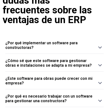
dudas más
frecuentes sobre las
ventajas de un ERP
¿Por qué implementar un software para
constructoras?
Porque implementar un software para la
¿Cómo sé que este software para gestionar
gestión de su empresa de reformas e
obras e instalaciones se adapta a mi empresa?
instalaciones supone trabajar con una
Porque desde la primera llamada, nuestro
herramienta que comprende todas las áreas:
¿Este software para obras puede crecer con mi
equipo comercial se dedica a analizar cada
desde presupuestos hasta imputaciones,
empresa?
caso, buscando la mejor combinación de
planificación, certificación y facturación,
Le ofrecemos un software modular
módulos y funcionalidades posible. Se
cartera, informes, contabilidad... El software
¿Por qué es necesario trabajar con un software
adaptable a los cambios y evoluciones tanto
estudian las necesidades y los módulos que
ERP supone la integración de todas las tareas
para gestionar una constructora?
presentes como futuras, que permite
serán capaces de cubrirlas y se determinará
de una empresa de proyectos bajo una sola