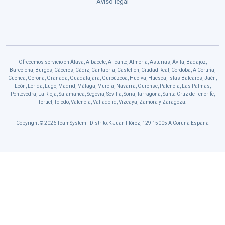
Aviso legal
Ofrecemos servicio en Álava, Albacete, Alicante, Almería, Asturias, Ávila, Badajoz,
Barcelona, Burgos, Cáceres, Cádiz, Cantabria, Castellón, Ciudad Real, Córdoba, A Coruña,
Cuenca, Gerona, Granada, Guadalajara, Guipúzcoa, Huelva, Huesca, Islas Baleares, Jaén,
León, Lérida, Lugo, Madrid, Málaga, Murcia, Navarra, Ourense, Palencia, Las Palmas,
Pontevedra, La Rioja, Salamanca, Segovia, Sevilla, Soria, Tarragona, Santa Cruz de Tenerife,
Teruel, Toledo, Valencia, Valladolid, Vizcaya, Zamora y Zaragoza.
Copyright © 2026 TeamSystem | Distrito.K Juan Flórez, 129 15005 A Coruña España