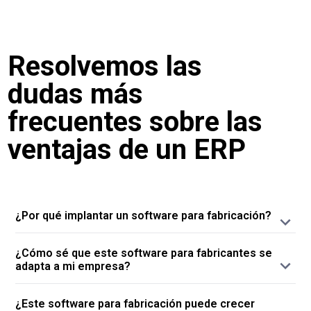
Resolvemos las
dudas más
frecuentes sobre las
ventajas de un ERP
¿Por qué implantar un software para fabricación?
Porque implantar un software para la gestión
¿Cómo sé que este software para fabricantes se
de sus procesos de fabricación supone
adapta a mi empresa?
trabajar con una herramienta que comprende
Porque desde la primera llamada, nuestro
todas las áreas: desde compras al control de
¿Este software para fabricación puede crecer
equipo comercial se dedica a analizar cada
stocks, del punto de venta al comercio