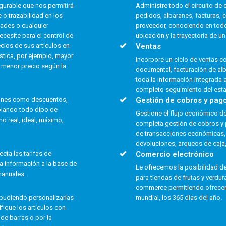
gurable que nos permitirá
Administre todo el circuito de
o trazabilidad en los
pedidos, albaranes, facturas, 
dades o cualquier
proveedor, conociendo en todo
ecesite para el control de
ubicación y la trayectoria de u
ecios de sus artículos en
Ventas
ística, por ejemplo, mayor
Incorpore un ciclo de ventas co
 menor precio según la
documental, facturación de al
toda la información integrada 
completo seguimiento del est
ciones como descuentos,
Gestión de cobros y pag
olando todo dipo de
Gestione el flujo económico de 
o real, ideal, máximo,
completa gestión de cobros y 
de transacciones económicas,
devoluciones, arqueos de caja,
cta las tarifas de
Comercio electrónico
a información a la base de
Le ofrecemos la posibilidad d
manuales.
para tiendas de frutas y verdu
commerce permitiendo ofrecer 
 pudiendo personalizarlas
mundial, los 365 días del año.
fique los artículos con
de barras o por la