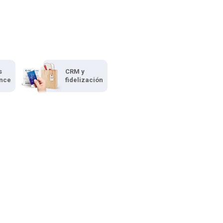
s
CRM y
ence
fidelización