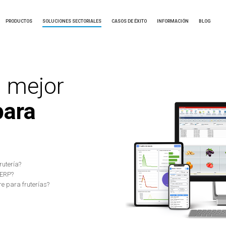
PRODUCTOS
SOLUCIONES SECTORIALES
CASOS DE ÉXITO
INFORMACIÓN
BLOG
l mejor
para
rutería?
 ERP?
e para fruterías?