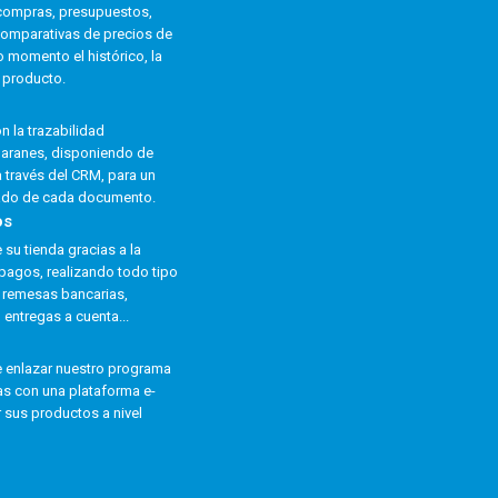
 compras, presupuestos,
comparativas de precios de
 momento el histórico, la
n producto.
n la trazabilidad
baranes, disponiendo de
a través del CRM, para un
ado de cada documento.
os
su tienda gracias a la
pagos, realizando todo tipo
 remesas bancarias,
 entregas a cuenta...
e enlazar nuestro programa
ras con una plataforma e-
sus productos a nivel