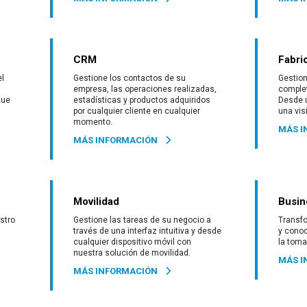
CRM
Fabri
el
Gestione los contactos de su
Gestio
empresa, las operaciones realizadas,
complet
que
estadísticas y productos adquiridos
Desde u
por cualquier cliente en cualquier
una vis
momento.
MÁS I
MÁS INFORMACIÓN
Movilidad
Busin
stro
Gestione las tareas de su negocio a
Transf
través de una interfaz intuitiva y desde
y conoc
cualquier dispositivo móvil con
la toma
nuestra solución de movilidad.
MÁS I
MÁS INFORMACIÓN