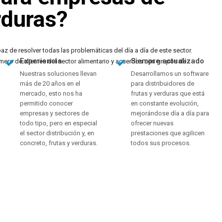
rduras?
z de resolver todas las problemáticas del día a día de este sector.
Experiencia
Siempre actualizado
ro de clientes del sector alimentario y acuerdos con grupos de
Nuestras soluciones llevan
Desarrollamos un software
más de 20 años en el
para distribuidores de
mercado, esto nos ha
frutas y verduras que está
permitido conocer
en constante evolución,
empresas y sectores de
mejorándose día a día para
todo tipo, pero en especial
ofrecer nuevas
el sector distribución y, en
prestaciones que agilicen
concreto, frutas y verduras.
todos sus procesos.