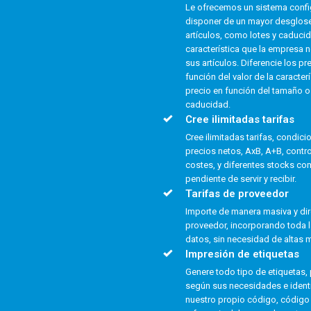
Le ofrecemos un sistema confi
disponer de un mayor desglose 
artículos, como lotes y caduci
característica que la empresa n
sus artículos. Diferencie los pr
función del valor de la caracter
precio en función del tamaño o
caducidad.
Cree ilimitadas tarifas
Cree ilimitadas tarifas, condi
precios netos, AxB, A+B, contr
costes, y diferentes stocks com
pendiente de servir y recibir.
Tarifas de proveedor
Importe de manera masiva y dire
proveedor, incorporando toda l
datos, sin necesidad de altas 
Impresión de etiquetas
Genere todo tipo de etiquetas,
según sus necesidades e identi
nuestro propio código, código 