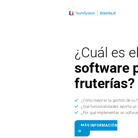
¿Cuál es e
software 
fruterías?
¿Cómo mejorar la gestión de su f
¿Qué funcionalidades aporta un
¿Por qué implementar un softwar
MÁS INFORMACIÓN