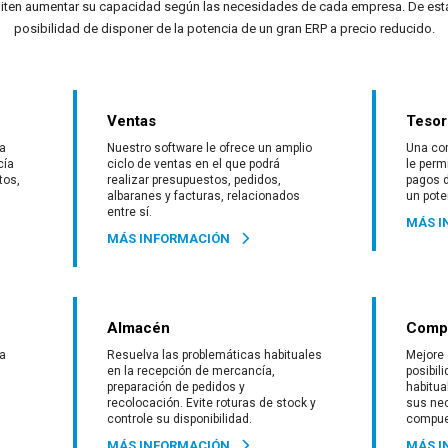
iten aumentar su capacidad según las necesidades de cada empresa. De est
posibilidad de disponer de la potencia de un gran ERP a precio reducido.
Ventas
Tesor
ra
Nuestro software le ofrece un amplio
Una com
cía
ciclo de ventas en el que podrá
le perm
tos,
realizar presupuestos, pedidos,
pagos d
albaranes y facturas, relacionados
un pote
entre sí.
MÁS I
MÁS INFORMACIÓN
Almacén
Comp
ma
Resuelva las problemáticas habituales
Mejore 
en la recepción de mercancía,
posibili
preparación de pedidos y
habitua
recolocación. Evite roturas de stock y
sus nec
controle su disponibilidad.
compue
MÁS INFORMACIÓN
MÁS I