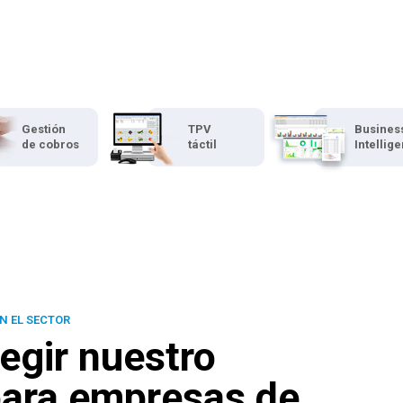
Gestión
TPV
Busines
de cobros
táctil
Intellig
N EL SECTOR
egir nuestro
ara empresas de