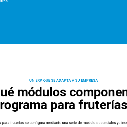
otros.
UN ERP QUE SE ADAPTA A SU EMPRESA
ué módulos componen
rograma para frutería
para fruterías se configura mediante una serie de módulos esenciales ya in