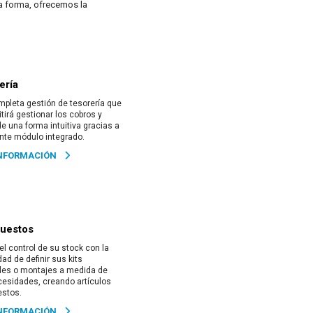
a forma, ofrecemos la
ería
pleta gestión de tesorería que
itirá gestionar los cobros y
e una forma intuitiva gracias a
nte módulo integrado.
NFORMACIÓN
uestos
el control de su stock con la
dad de definir sus kits
les o montajes a medida de
esidades, creando artículos
stos.
NFORMACIÓN