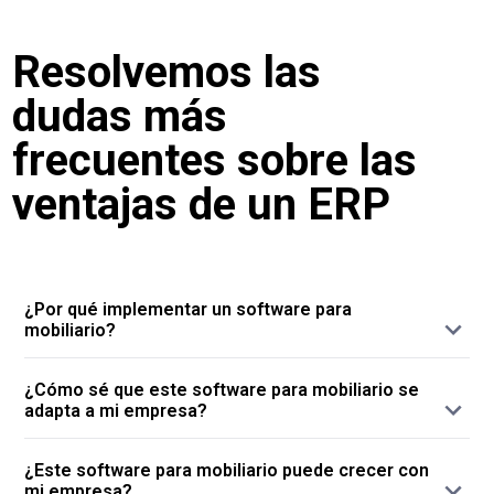
Resolvemos las
dudas más
frecuentes sobre las
ventajas de un ERP
¿Por qué implementar un software para
mobiliario?
Porque implementar un software para la
¿Cómo sé que este software para mobiliario se
gestión de su empresa supone trabajar con
adapta a mi empresa?
una herramienta que comprende todas las
Porque desde la primera llamada, nuestro
áreas: desde compras al control de stocks,
¿Este software para mobiliario puede crecer con
equipo comercial se dedica a analizar cada
del punto de venta al comercio electrónico,
mi empresa?