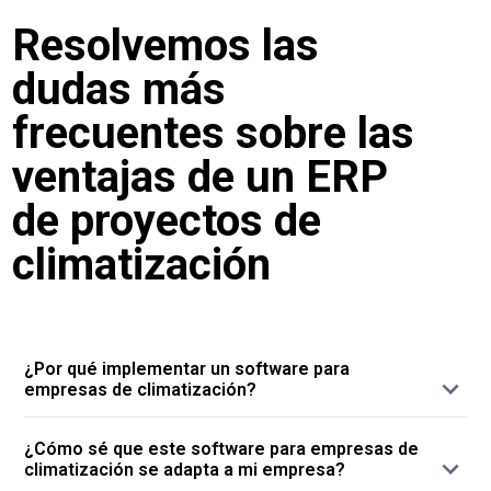
Resolvemos las
dudas más
frecuentes sobre las
ventajas de un ERP
de proyectos de
climatización
¿Por qué implementar un software para
empresas de climatización?
Porque implementar un software para
¿Cómo sé que este software para empresas de
gestionar empresas de climatización supone
climatización se adapta a mi empresa?
trabajar con una herramienta que comprende