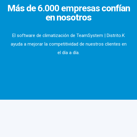
facturación, mano de obra, subcontratas,
rentabilizar ese trabajo que realizamos en el
usted precisa y, aún más, se adaptará en el
Más de
6.000 empresas
confían
utilllajes, EPIs... Estas son solo algunas de las
día a día de tal forma que, sin duplicidades en
futuro a lo que usted necesite.
en nosotros
funcionalidades de nuestro software para
los procesos, obtengamos mejor
empresas de climatización.
información.
El software de climatización de TeamSystem | Distrito.K
ayuda a mejorar la competitividad de nuestros clientes en
el día a día.