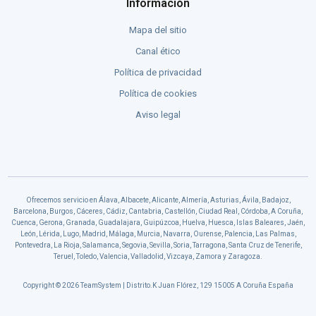
Información
Mapa del sitio
Canal ético
Política de privacidad
Política de cookies
Aviso legal
Ofrecemos servicio en Álava, Albacete, Alicante, Almería, Asturias, Ávila, Badajoz,
Barcelona, Burgos, Cáceres, Cádiz, Cantabria, Castellón, Ciudad Real, Córdoba, A Coruña,
Cuenca, Gerona, Granada, Guadalajara, Guipúzcoa, Huelva, Huesca, Islas Baleares, Jaén,
León, Lérida, Lugo, Madrid, Málaga, Murcia, Navarra, Ourense, Palencia, Las Palmas,
Pontevedra, La Rioja, Salamanca, Segovia, Sevilla, Soria, Tarragona, Santa Cruz de Tenerife,
Teruel, Toledo, Valencia, Valladolid, Vizcaya, Zamora y Zaragoza.
Copyright © 2026 TeamSystem | Distrito.K Juan Flórez, 129 15005 A Coruña España