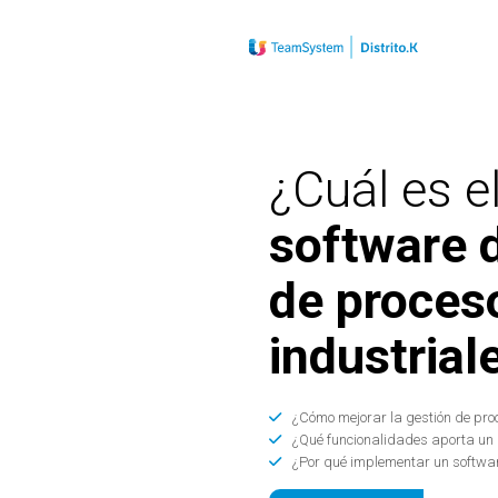
¿Cuál es e
software 
de proces
industrial
¿Cómo mejorar la gestión de pro
¿Qué funcionalidades aporta un 
¿Por qué implementar un softwar