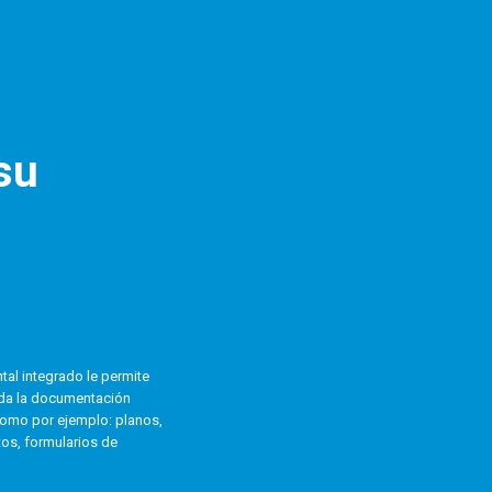
su
al integrado le permite
 toda la documentación
como por ejemplo: planos,
tos, formularios de