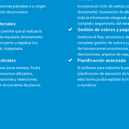
caciones parciales o a origen
Incorpore un ciclo de ventas co
tión de procesos
documental, facturación de al
toda la información integrada 
teriales
completo seguimiento del est
Gestión de cobros y pag
permite que al realizar la
da imputarla directamente
Gestione el flujo económico de
royecto y registrar los
completa gestión de cobros y 
l, maquinaria,
de transacciones económicas,
devoluciones, arqueos de caja,
striales
Planificación avanzada
una única ventana. Podrá
El software para industria le pe
recursos utilizados,
planificación de ejecución de l
caciones y retenciones,
esta forma podrá explotar la i
n documental de planos,
o numérica.