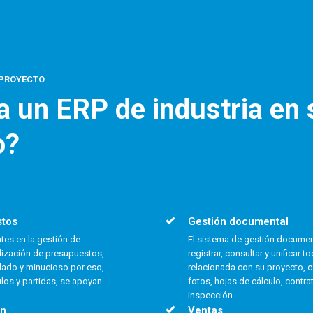
 PROYECTO
 un ERP de industria en 
o?
stos
Gestión documental
tes en la gestión de
El sistema de gestión document
alización de presupuestos,
registrar, consultar y unificar
llado y minucioso por eso,
relacionada con su proyecto, 
ulos y partidas, se apoyan
fotos, hojas de cálculo, contra
inspección...
ón
Ventas