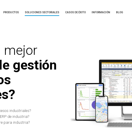
PRODUCTOS
SOLUCIONES SECTORIALES
CASOS DE ÉXITO
INFORMACIÓN
BLOG
l mejor
de gestión
os
es?
cesos industriales?
ERP de industria?
e para industria?