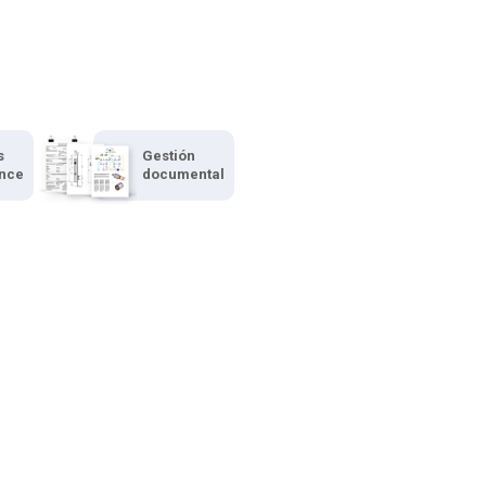
s
Gestión
ence
documental