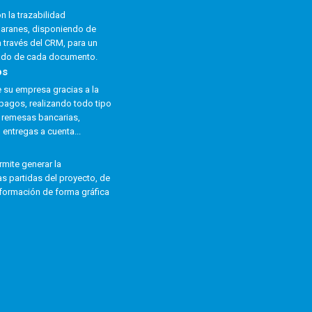
n la trazabilidad
baranes, disponiendo de
a través del CRM, para un
ado de cada documento.
os
 su empresa gracias a la
pagos, realizando todo tipo
 remesas bancarias,
 entregas a cuenta...
rmite generar la
as partidas del proyecto, de
nformación de forma gráfica