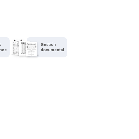
s
Gestión
ence
documental