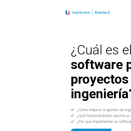
¿Cuál es e
software 
proyectos
ingeniería
¿Cómo mejorar la gestión de inge
¿Qué funcionalidades aporta un 
¿Por qué implementar un softwar