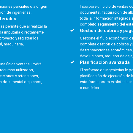
caciones parciales o a origen
Incorpore un ciclo de ventas co
ión de ingenierías.
documental, facturación de al
teriales
toda la información integrada 
completo seguimiento del est
s permite que al realizar la
Gestión de cobros y pag
da imputarla directamente
royecto y registrar los
Gestione el flujo económico de
l, maquinaria,
completa gestión de cobros y 
de transacciones económicas,
devoluciones, arqueos de caja,
Planificación avanzada
una única ventana. Podrá
recursos utilizados,
El software de ingenierías le p
caciones y retenciones,
planificación de ejecución de l
n documental de planos,
esta forma podrá explotar la i
o numérica.