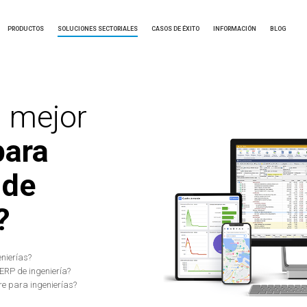
PRODUCTOS
SOLUCIONES SECTORIALES
CASOS DE ÉXITO
INFORMACIÓN
BLOG
l mejor
para
 de
?
nierías?
ERP de ingeniería?
e para ingenierías?