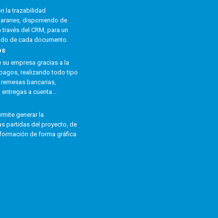
n la trazabilidad
baranes, disponiendo de
a través del CRM, para un
ado de cada documento.
os
 su empresa gracias a la
pagos, realizando todo tipo
 remesas bancarias,
 entregas a cuenta...
ermite generar la
as partidas del proyecto, de
nformación de forma gráfica