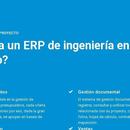
 PROYECTO
 un ERP de ingeniería en
o?
stos
Gestión documental
tes en la gestión de
El sistema de gestión document
de presupuestos, cada oferta
registrar, consultar y unificar
cioso por eso, dada la gran
relacionada con su proyecto, 
as, se apoyan en bases de
fotos, hojas de cálculo, contra
inspección...
ón
Ventas