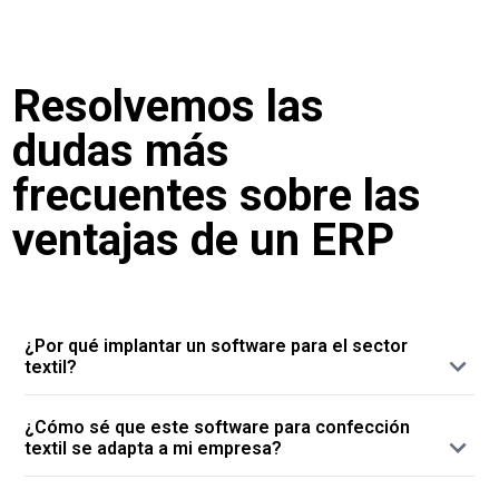
Resolvemos las
dudas más
frecuentes sobre las
ventajas de un ERP
¿Por qué implantar un software para el sector
textil?
Porque implantar un software para la gestión
¿Cómo sé que este software para confección
de su empresa de producción y venta de ropa
textil se adapta a mi empresa?
supone trabajar con una herramienta que
Porque desde la primera llamada, nuestro
comprende todas las áreas: desde compras